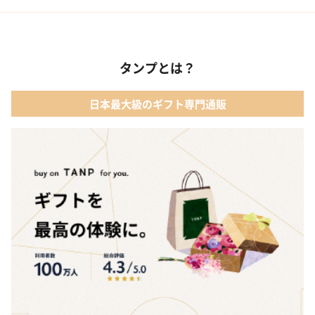
02 ファッション小物
01 【タンプ限定名入れギフト】リップ＆誕生石ネックレス＆テデ
ィベア
03 レディースアクセサリー
タンプとは？
02 【名入れギフト】カシミヤ100% マフラー
04 メイクアップ
日本最大級のギフト専門通販
03 【名入れギフト】フラワーティントリップ［日本限定ピンクゴ
05 入浴剤・バスケア
ールドパッケージ］
04 FLOWERiUM®︎ Christmas toilette（フラワリウム クリスマス
トワレ）
05 2人のための体験カタログ FOR2ギフト（GREEN）