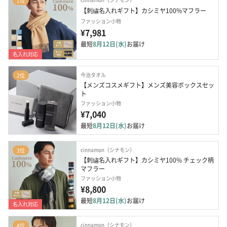
1位
【刺繍名入れギフト】カシミヤ100%マフラー
ファッション小物
¥7,981
最短
8月12日(水)
お届け
名入れ対応
今治タオル
2位
【メンズコスメギフト】メンズ美容ボックスセッ
ト
ファッション小物
¥7,040
最短
8月12日(水)
お届け
cinnamon（シナモン）
3位
【刺繍名入れギフト】カシミヤ100% チェック柄
マフラー
ファッション小物
¥8,800
最短
8月12日(水)
お届け
名入れ対応
cinnamon（シナモン）
4位