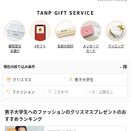
TANP GIFT SERVICE
最短翌日
eギフト
名前の刻印
メッセージ
ラッピング
お届け
カード
-
件
現在の絞り込み条件
クリスマス
男子大学生
ファッション
こだわり
0 ~ 上限なし
¥
男子大学生へのファッションのクリスマスプレゼントのお
すすめランキング
cinnamon（シナモン）