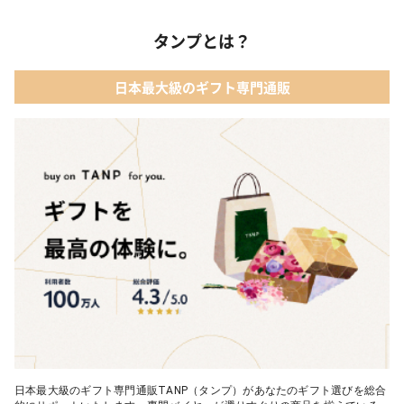
ィベア
03 レディースアクセサリー
タンプとは？
02 【名入れギフト】カシミヤ100% マフラー
04 メイクアップ
日本最大級のギフト専門通販
03 【名入れギフト】フラワーティントリップ［日本限定ピンクゴ
05 入浴剤・バスケア
ールドパッケージ］
04 FLOWERiUM®︎ Christmas toilette（フラワリウム クリスマス
トワレ）
05 2人のための体験カタログ FOR2ギフト（GREEN）
日本最大級のギフト専門通販TANP（タンプ）があなたのギフト選びを総合