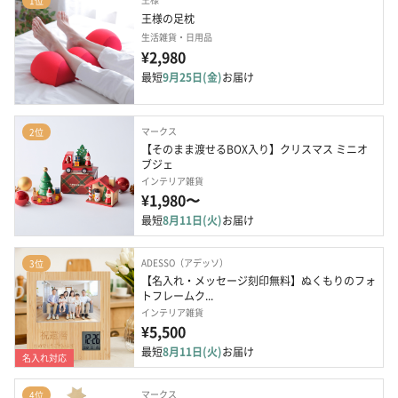
1位
王様の足枕
生活雑貨・日用品
¥2,980
最短
9月25日(金)
お届け
マークス
2位
【そのまま渡せるBOX入り】クリスマス ミニオ
ブジェ
インテリア雑貨
¥1,980〜
最短
8月11日(火)
お届け
ADESSO（アデッソ）
3位
【名入れ・メッセージ刻印無料】ぬくもりのフォ
トフレームク...
インテリア雑貨
¥5,500
最短
8月11日(火)
お届け
名入れ対応
マークス
4位