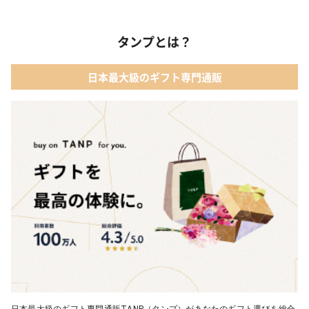
01 【タンプ限定名入れギフト】リップ＆誕生石ネックレス＆テデ
ィベア
03 レディースアクセサリー
タンプとは？
02 【名入れギフト】カシミヤ100% マフラー
04 メイクアップ
日本最大級のギフト専門通販
03 【名入れギフト】フラワーティントリップ［日本限定ピンクゴ
05 入浴剤・バスケア
ールドパッケージ］
04 FLOWERiUM®︎ Christmas toilette（フラワリウム クリスマス
トワレ）
05 2人のための体験カタログ FOR2ギフト（GREEN）