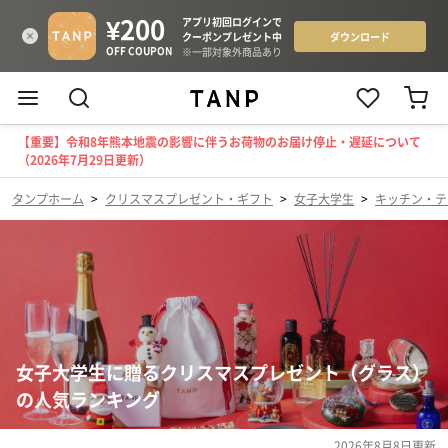
【重要】令和8年熊本地震の影響に伴うお荷物のお届け停止・遅延について
（2026年7月29日更新）
タンプホーム
>
クリスマスプレゼント・ギフト
>
女子大学生
>
キッチン・テ
女子大学生に贈るクリスマスプレゼント（グラス）
の人気ランキング
2026年8月8日
更新