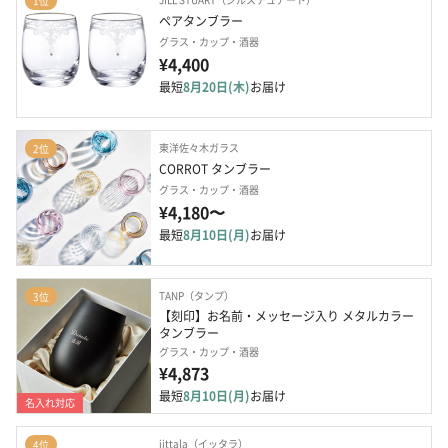
1位
ペアタンブラー
グラス・カップ・酒器
¥4,400
最短
8月20日(木)
お届け
東洋佐々木ガラス
2位
CORROT タンブラー
グラス・カップ・酒器
¥4,180〜
最短
8月10日(月)
お届け
TANP（タンプ）
3位
【刻印】お名前・メッセージ入り メタルカラー
タンブラー
グラス・カップ・酒器
¥4,873
最短
8月10日(月)
お届け
名入れ対応
iittala（イッタラ）
4位