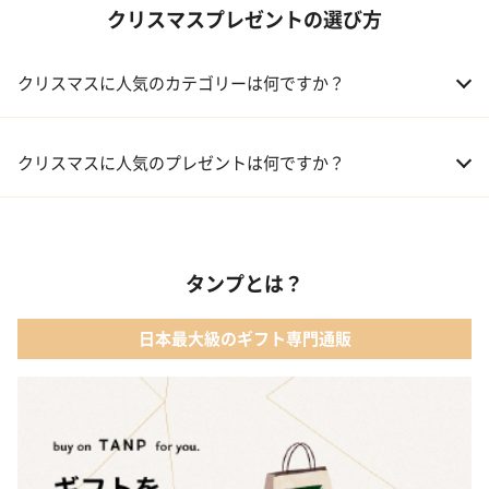
クリスマスプレゼントの選び方
クリスマスに人気のカテゴリーは何ですか？
01 コフレ・限定セット商品
クリスマスに人気のプレゼントは何ですか？
02 ファッション小物
01 【タンプ限定名入れギフト】リップ＆誕生石ネックレス＆テデ
ィベア
03 レディースアクセサリー
タンプとは？
02 【名入れギフト】カシミヤ100% マフラー
04 メイクアップ
日本最大級のギフト専門通販
03 【名入れギフト】フラワーティントリップ［日本限定ピンクゴ
05 入浴剤・バスケア
ールドパッケージ］
04 FLOWERiUM®︎ Christmas toilette（フラワリウム クリスマス
トワレ）