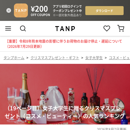
【重要】令和8年熊本地震の影響に伴うお荷物のお届け停止・遅延について
（2026年7月29日更新）
タンプホーム
>
クリスマスプレゼント・ギフト
>
女子大学生
>
コスメ・ビュ
（19ページ目）女子大学生に贈るクリスマスプレ
ゼント（コスメ・ビューティー）の人気ランキング
2026年8月7日
更新