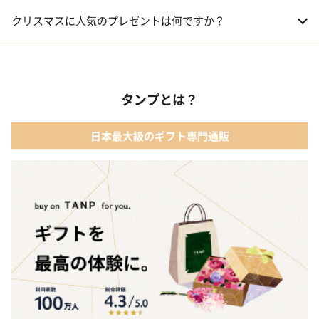
01 コフレ・限定セット商品
クリスマスに人気のプレゼントは何ですか？
02 ファッション小物
01 【タンプ限定名入れギフト】リップ＆誕生石ネックレス＆テデ
ィベア
03 レディースアクセサリー
タンプとは？
02 【名入れギフト】カシミヤ100% マフラー
04 メイクアップ
日本最大級のギフト専門通販
03 【名入れギフト】フラワーティントリップ［日本限定ピンクゴ
05 入浴剤・バスケア
ールドパッケージ］
04 FLOWERiUM®︎ Christmas toilette（フラワリウム クリスマス
トワレ）
05 2人のための体験カタログ FOR2ギフト（GREEN）