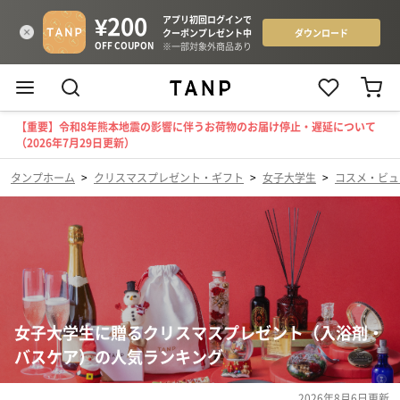
【重要】令和8年熊本地震の影響に伴うお荷物のお届け停止・遅延について
（2026年7月29日更新）
タンプホーム
>
クリスマスプレゼント・ギフト
>
女子大学生
>
コスメ・ビュ
女子大学生に贈るクリスマスプレゼント（入浴剤・
バスケア）の人気ランキング
2026年8月6日
更新