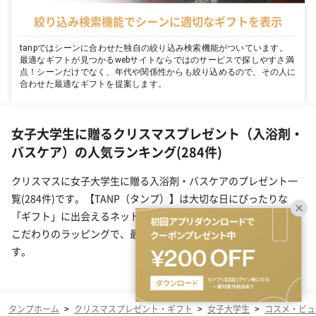
絞り込み検索機能でシーンに適切なギフトを表示
tanpではシーンに合わせた独自の絞り込み検索機能がついています。
最適なギフトが見つかるwebサイトならではのサービスで探しやすさ満
点！シーンだけでなく、年代や関係性からも絞り込めるので、その人に
合わせた最適なギフトを提案します。
女子大学生に贈るクリスマスプレゼント（入浴剤・
バスケア）の人気ランキング(284件)
クリスマスに女子大学生に贈る入浴剤・バスケアのプレゼント一
覧(284件)です。【TANP（タンプ）】は大切な日にぴったりな
「ギフト」に出会えるネット通販サイトです。こだわりの商品を
こだわりのラッピングで、最短で即日発送にてご対応いたしま
す。
タンプホーム
>
クリスマスプレゼント・ギフト
>
女子大学生
>
コスメ・ビュ