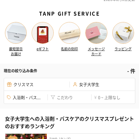
TANP GIFT SERVICE
最短翌日
eギフト
名前の刻印
メッセージ
ラッピング
お届け
カード
-
件
現在の絞り込み条件
クリスマス
女子大学生
入浴剤・バス...
こだわり
0 ~ 上限なし
¥
女子大学生への入浴剤・バスケアのクリスマスプレゼント
のおすすめランキング
TANP（タンプ）