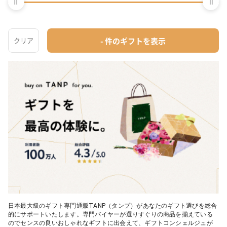
タンプとは？
02 【名入れギフト】カシミヤ100% マフラー
04 メイクアップ
日本最大級のギフト専門通販
03 【名入れギフト】フラワーティントリップ［日本限定ピンクゴ
05 入浴剤・バスケア
ールドパッケージ］
04 FLOWERiUM®︎ Christmas toilette（フラワリウム クリスマス
トワレ）
05 2人のための体験カタログ FOR2ギフト（GREEN）
日本最大級のギフト専門通販TANP（タンプ）があなたのギフト選びを総合
的にサポートいたします。専門バイヤーが選りすぐりの商品を揃えている
のでセンスの良いおしゃれなギフトに出会えて、ギフトコンシェルジュが