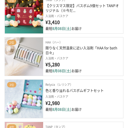
1位
【クリスマス限定】バスボム9個セット TANPオ
リジナル（※今だ...
入浴剤・バスケア
¥3,410
最短
8月08日(土)
お届け
HAA（ハー）
2位
限りなく天然温泉に近い入浴剤「HAA for bath 
日々」
入浴剤・バスケア
¥5,280
最短
8月08日(土)
お届け
Relysia （レリシア）
3位
色と香り溢れるバスボムギフトセット
入浴剤・バスケア
¥2,980
最短
8月08日(土)
お届け
TANP（タンプ）
4位