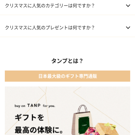
クリスマスに人気のカテゴリーは何ですか？
01 コフレ・限定セット商品
クリスマスに人気のプレゼントは何ですか？
02 ファッション小物
01 【タンプ限定名入れギフト】リップ＆誕生石ネックレス＆テデ
ィベア
03 レディースアクセサリー
タンプとは？
02 【名入れギフト】カシミヤ100% マフラー
04 メイクアップ
日本最大級のギフト専門通販
03 【名入れギフト】フラワーティントリップ［日本限定ピンクゴ
05 入浴剤・バスケア
ールドパッケージ］
04 FLOWERiUM®︎ Christmas toilette（フラワリウム クリスマス
トワレ）
05 2人のための体験カタログ FOR2ギフト（GREEN）