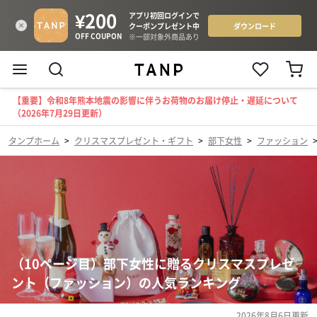
【重要】令和8年熊本地震の影響に伴うお荷物のお届け停止・遅延について
（2026年7月29日更新）
タンプホーム
>
クリスマスプレゼント・ギフト
>
部下女性
>
ファッション
（10ページ目）部下女性に贈るクリスマスプレゼ
ント（ファッション）の人気ランキング
2026年8月6日
更新