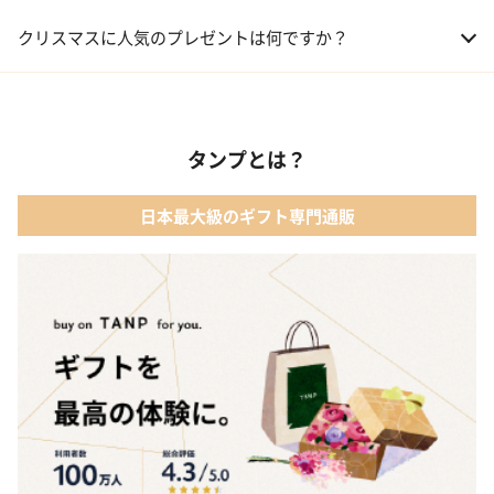
01 コフレ・限定セット商品
クリスマスに人気のプレゼントは何ですか？
02 ファッション小物
01 【タンプ限定名入れギフト】リップ＆誕生石ネックレス＆テデ
ィベア
03 レディースアクセサリー
タンプとは？
02 【名入れギフト】カシミヤ100% マフラー
04 メイクアップ
日本最大級のギフト専門通販
03 【名入れギフト】フラワーティントリップ［日本限定ピンクゴ
05 入浴剤・バスケア
ールドパッケージ］
04 FLOWERiUM®︎ Christmas toilette（フラワリウム クリスマス
トワレ）
05 2人のための体験カタログ FOR2ギフト（GREEN）