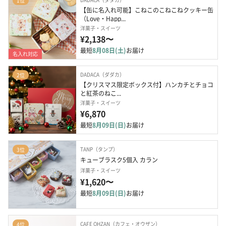
1位
【缶に名入れ可能】こねこのこねこねクッキー缶 
（Love・Happ...
洋菓子・スイーツ
¥2,138〜
最短
8月08日(土)
お届け
名入れ対応
DADACA（ダダカ）
2位
【クリスマス限定ボックス付】ハンカチとチョコ
と紅茶のねこ...
洋菓子・スイーツ
¥6,870
最短
8月09日(日)
お届け
TANP（タンプ）
3位
キューブラスク5個入 カラン
洋菓子・スイーツ
¥1,620〜
最短
8月09日(日)
お届け
CAFE OHZAN（カフェ・オウザン）
4位