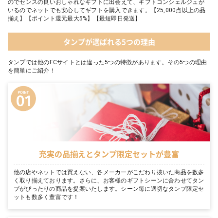
のでセンスの良いおしゃれなギフトに出会えて、ギフトコンシェルジュが
いるのでネットでも安心してギフトを購入できます。【25,000点以上の品
揃え】【ポイント還元最大5%】【最短即日発送】
タンプが選ばれる5つの理由
タンプでは他のECサイトとは違った5つの特徴があります。その5つの理由
を簡単にご紹介！
充実の品揃えとタンプ限定セットが豊富
他の店やネットでは買えない、各メーカーがこだわり抜いた商品を数多
く取り揃えております。さらに、お客様のギフトシーンに合わせてタン
プがぴったりの商品を提案いたします。シーン毎に適切なタンプ限定セ
ットも数多く豊富です！