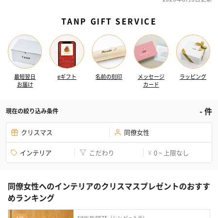
TANP GIFT SERVICE
最短翌日
eギフト
名前の刻印
メッセージ
ラッピング
お届け
カード
-
件
現在の絞り込み条件
クリスマス
同僚女性
インテリア
こだわり
0 ~ 上限なし
¥
同僚女性へのインテリアのクリスマスプレゼントのおすす
めランキング
SINN PURETE（シン ピュルテ）