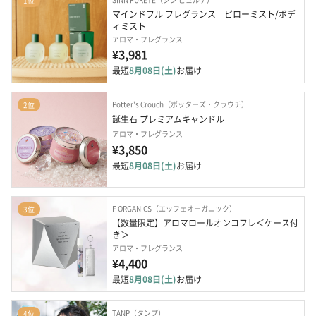
1位
マインドフル フレグランス　ピローミスト/ボデ
ィミスト
アロマ・フレグランス
¥3,981
最短
8月08日(土)
お届け
Potter's Crouch（ポッターズ・クラウチ）
2位
誕生石 プレミアムキャンドル
アロマ・フレグランス
¥3,850
最短
8月08日(土)
お届け
F ORGANICS（エッフェオーガニック）
3位
【数量限定】アロマロールオンコフレ＜ケース付
き＞
アロマ・フレグランス
¥4,400
最短
8月08日(土)
お届け
TANP（タンプ）
4位