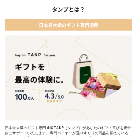
03 レディースアクセサリー
タンプとは？
02 【名入れギフト】カシミヤ100% マフラー
04 メイクアップ
日本最大級のギフト専門通販
03 【名入れギフト】フラワーティントリップ［日本限定ピンクゴ
05 入浴剤・バスケア
ールドパッケージ］
04 FLOWERiUM®︎ Christmas toilette（フラワリウム クリスマス
トワレ）
05 2人のための体験カタログ FOR2ギフト（GREEN）
日本最大級のギフト専門通販TANP（タンプ）があなたのギフト選びを総合
的にサポートいたします。専門バイヤーが選りすぐりの商品を揃えている