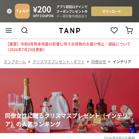
【重要】令和8年熊本地震の影響に伴うお荷物のお届け停止・遅延について
（2026年7月29日更新）
タンプホーム
>
クリスマスプレゼント・ギフト
>
同僚女性
>
インテリア
同僚女性に贈るクリスマスプレゼント（インテリ
ア）の人気ランキング
2026年8月5日
更新