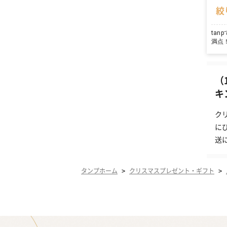
絞
ta
満点
（
キ
ク
に
送
>
>
タンプホーム
クリスマスプレゼント・ギフト