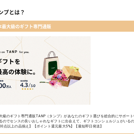
レディースアクセサリー
【名入れギフト】カシミヤ100% マフラー
ンプとは？
メイクアップ
 【名入れギフト】フラワーティントリップ［日本限定ピンクゴールドパッ
本最大級のギフト専門通販
入浴剤・バスケア
LOWERiUM®︎ Christmas toilette（フラワリウム クリスマストワレ）
2人のための体験カタログ FOR2ギフト（GREEN）
大級のギフト専門通販TANP（タンプ）があなたのギフト選びを総合的にサポー
るのでセンスの良いおしゃれなギフトに出会えて、ギフトコンシェルジュがいる
,000点以上の品揃え】【ポイント還元最大5%】【最短即日発送】