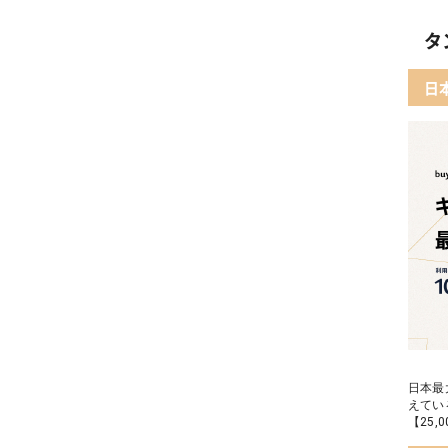
03 
02 
タ
04 
03
日
05 
04 F
05 
日本最
えてい
【25