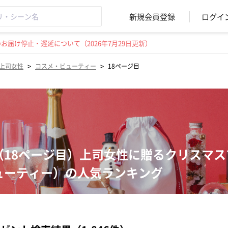
新規会員登録
ログイ
届け停止・遅延について（2026年7月29日更新）
>
>
上司女性
コスメ・ビューティー
18ページ目
（18ページ目）上司女性に贈るクリスマ
ューティー）の人気ランキング