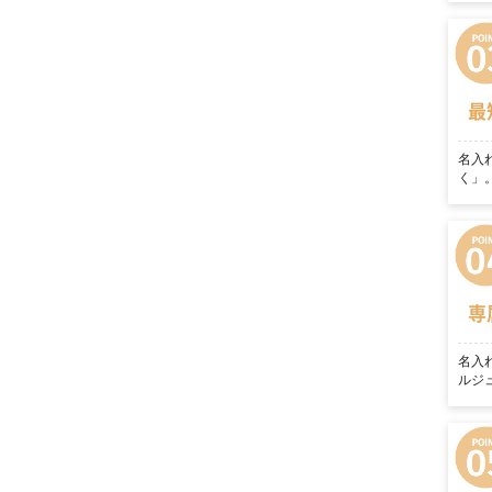
最
名入
く」
専
名入
ルジ