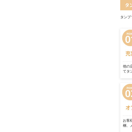
タ
タンプ
充
他の
てタ
オ
お客
梱、