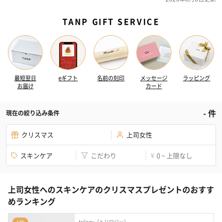
TANP GIFT SERVICE
最短翌日
eギフト
名前の刻印
メッセージ
ラッピング
お届け
カード
-
件
現在の絞り込み条件
クリスマス
上司女性
スキンケア
こだわり
0 ~ 上限なし
¥
上司女性へのスキンケアのクリスマスプレゼントのおすす
めランキング
trilogy（トリロジー）