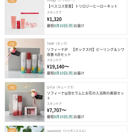
1位
【ベスコス受賞】トリロジーヒーローキット
スキンケア
¥1,320
最短
8月10日(月)
お届け
TANP（タンプ）
2位
ソフィーナiP　【ボックス付】ピーリング＆シワ
改善 4点セット
スキンケア
¥19,140〜
最短
8月10日(月)
お届け
Q-FLA（キューフラ）
3位
ソフィーナip泡セラムとお花の入浴剤の美容セッ
ト
スキンケア
¥7,707〜
最短
8月10日(月)
お届け
japonmiel（ジャポンミエル）
4位