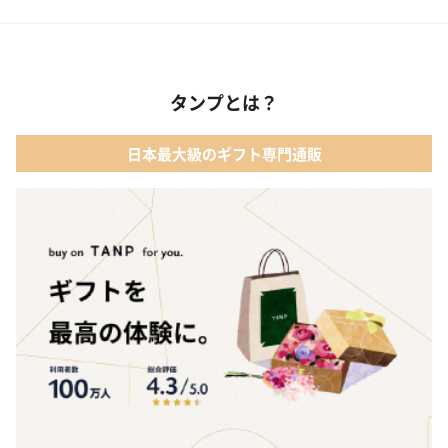
02 ファッション小物
01 【タンプ限定名入れギフト】リップ＆誕生石ネックレス＆テデ
ィベア
03 レディースアクセサリー
タンプとは？
02 【名入れギフト】カシミヤ100% マフラー
04 メイクアップ
日本最大級のギフト専門通販
03 【名入れギフト】フラワーティントリップ［日本限定ピンクゴ
05 入浴剤・バスケア
ールドパッケージ］
04 FLOWERiUM®︎ Christmas toilette（フラワリウム クリスマス
トワレ）
05 2人のための体験カタログ FOR2ギフト（GREEN）