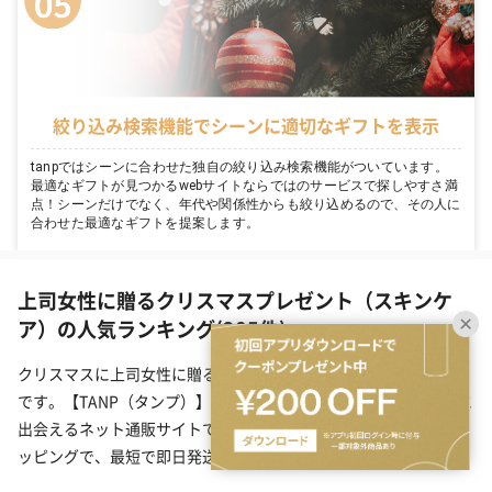
絞り込み検索機能でシーンに適切なギフトを表示
tanpではシーンに合わせた独自の絞り込み検索機能がついています。
最適なギフトが見つかるwebサイトならではのサービスで探しやすさ満
点！シーンだけでなく、年代や関係性からも絞り込めるので、その人に
合わせた最適なギフトを提案します。
上司女性に贈るクリスマスプレゼント（スキンケ
ア）の人気ランキング(285件)
クリスマスに上司女性に贈るスキンケアのプレゼント一覧(285件)
です。【TANP（タンプ）】は大切な日にぴったりな「ギフト」に
出会えるネット通販サイトです。こだわりの商品をこだわりのラ
ッピングで、最短で即日発送にてご対応いたします。