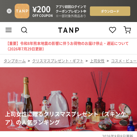
【重要】令和8年熊本地震の影響に伴うお荷物のお届け停止・遅延について
（2026年7月29日更新）
タンプホーム
>
クリスマスプレゼント・ギフト
>
上司女性
>
コスメ・ビュー
上司女性に贈るクリスマスプレゼント（スキンケ
ア）の人気ランキング
2026年8月8日
更新