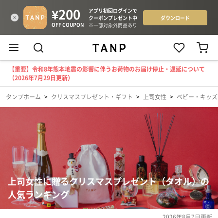
【重要】令和8年熊本地震の影響に伴うお荷物のお届け停止・遅延について
（2026年7月29日更新）
タンプホーム
>
クリスマスプレゼント・ギフト
>
上司女性
>
ベビー・キッズ
上司女性に贈るクリスマスプレゼント（タオル）の
人気ランキング
2026年8月7日
更新