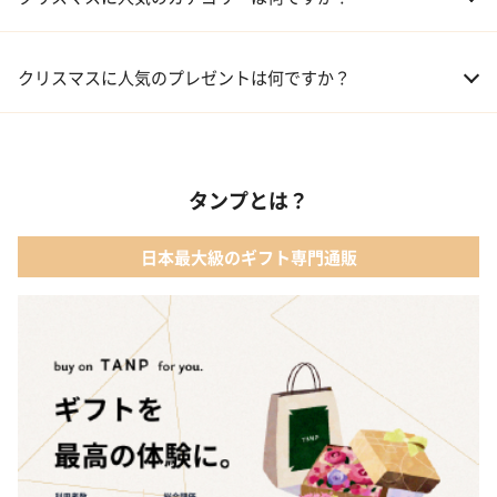
01 コフレ・限定セット商品
クリスマスに人気のプレゼントは何ですか？
02 ファッション小物
01 【タンプ限定名入れギフト】リップ＆誕生石ネックレス＆テデ
ィベア
03 レディースアクセサリー
タンプとは？
02 【名入れギフト】カシミヤ100% マフラー
04 メイクアップ
日本最大級のギフト専門通販
03 【名入れギフト】フラワーティントリップ［日本限定ピンクゴ
05 入浴剤・バスケア
ールドパッケージ］
04 FLOWERiUM®︎ Christmas toilette（フラワリウム クリスマス
トワレ）
05 2人のための体験カタログ FOR2ギフト（GREEN）