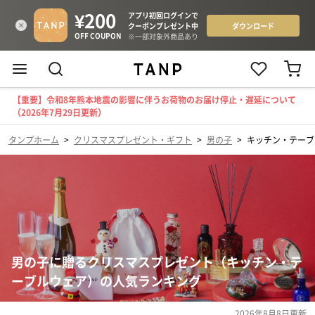
【重要】令和8年熊本地震の影響に伴うお荷物のお届け停止・遅延について
（2026年7月29日更新）
タンプホーム
>
クリスマスプレゼント・ギフト
>
男の子
>
キッチン・テーブ
男の子に贈るクリスマスプレゼント（キッチン・テ
ーブルウェア）の人気ランキング
2026年8月8日
更新