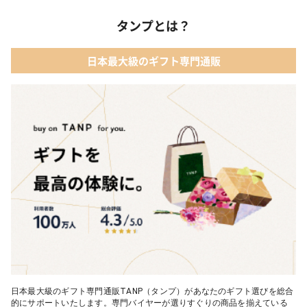
ィベア
03 レディースアクセサリー
タンプとは？
02 【名入れギフト】カシミヤ100% マフラー
04 メイクアップ
日本最大級のギフト専門通販
03 【名入れギフト】フラワーティントリップ［日本限定ピンクゴ
05 入浴剤・バスケア
ールドパッケージ］
04 FLOWERiUM®︎ Christmas toilette（フラワリウム クリスマス
トワレ）
05 2人のための体験カタログ FOR2ギフト（GREEN）
日本最大級のギフト専門通販TANP（タンプ）があなたのギフト選びを総合
的にサポートいたします。専門バイヤーが選りすぐりの商品を揃えている