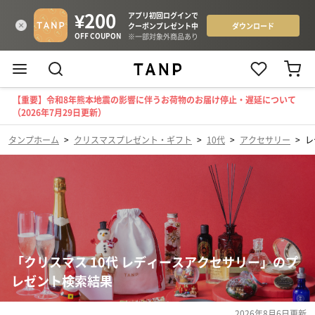
【重要】令和8年熊本地震の影響に伴うお荷物のお届け停止・遅延について
（2026年7月29日更新）
タンプホーム
>
クリスマスプレゼント・ギフト
>
10代
>
アクセサリー
>
レ
「クリスマス 10代 レディースアクセサリー」のプ
レゼント検索結果
2026年8月6日
更新