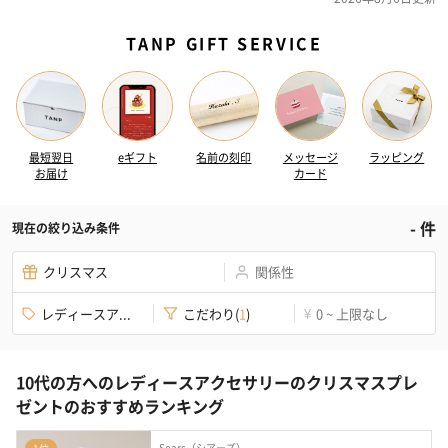
TANP GIFT SERVICE
最短翌日
eギフト
名前の刻印
メッセージ
ラッピング
お届け
カード
-
件
現在の絞り込み条件
クリスマス
関係性
レディースア...
こだわり
(
1
)
0 ~ 上限なし
¥
10代の方へのレディースアクセサリーのクリスマスプレ
ゼントのおすすめランキング
Sears（シアーズ）