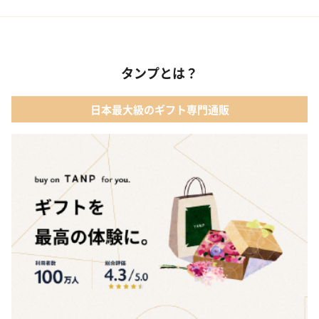
02 ファッション小物
01 【タンプ限定名入れギフト】リップ＆誕生石ネックレス＆テデ
ィベア
03 レディースアクセサリー
タンプとは？
02 【名入れギフト】カシミヤ100% マフラー
04 メイクアップ
日本最大級のギフト専門通販
03 【名入れギフト】フラワーティントリップ［日本限定ピンクゴ
05 入浴剤・バスケア
ールドパッケージ］
04 FLOWERiUM®︎ Christmas toilette（フラワリウム クリスマス
トワレ）
05 2人のための体験カタログ FOR2ギフト（GREEN）