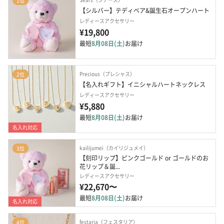
1位
【シルバー】テディベア&誕生石オープンハート
レディースアクセサリー
¥19,800
最短
8月08日(土)
お届け
Precious（プレシャス）
2位
【名入れギフト】イニシャルハートネックレス
レディースアクセサリー
¥5,880
最短
8月08日(土)
お届け
名入れ対応
kailijumei（カイリジュメイ）
3位
【刻印リップ】ピンクゴールド or ゴールドのお
花リップ＆誕...
レディースアクセサリー
¥22,670〜
最短
8月08日(土)
お届け
名入れ対応
festaria（フェスタリア）
4位