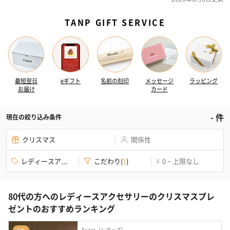
TANP GIFT SERVICE
最短翌日
eギフト
名前の刻印
メッセージ
ラッピング
お届け
カード
-
件
現在の絞り込み条件
クリスマス
関係性
レディースア...
こだわり
(
1
)
0 ~ 上限なし
¥
80代の方へのレディースアクセサリーのクリスマスプレ
ゼントのおすすめランキング
Sears（シアーズ）