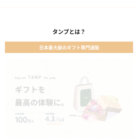
02 ファッション小物
01 【タンプ限定名入れギフト】リップ＆誕生石ネックレス＆テデ
ィベア
03 レディースアクセサリー
タンプとは？
02 【名入れギフト】カシミヤ100% マフラー
04 メイクアップ
日本最大級のギフト専門通販
03 【名入れギフト】フラワーティントリップ［日本限定ピンクゴ
05 入浴剤・バスケア
ールドパッケージ］
04 FLOWERiUM®︎ Christmas toilette（フラワリウム クリスマス
トワレ）
05 2人のための体験カタログ FOR2ギフト（GREEN）