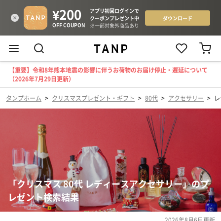
【重要】令和8年熊本地震の影響に伴うお荷物のお届け停止・遅延について
（2026年7月29日更新）
タンプホーム
>
クリスマスプレゼント・ギフト
>
80代
>
アクセサリー
>
レ
「クリスマス 80代 レディースアクセサリー」のプ
レゼント検索結果
2026年8月6日
更新