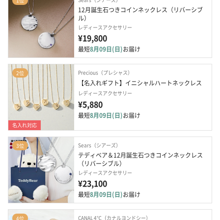
1位
12月誕生石つきコインネックレス（リバーシブ
ル）
レディースアクセサリー
¥19,800
最短
8月09日(日)
お届け
Precious（プレシャス）
2位
【名入れギフト】イニシャルハートネックレス
レディースアクセサリー
¥5,880
最短
8月09日(日)
お届け
名入れ対応
Sears（シアーズ）
3位
テディベア＆12月誕生石つきコインネックレス
（リバーシブル）
レディースアクセサリー
¥23,100
最短
8月09日(日)
お届け
CANAL 4℃（カナルヨンドシー）
4位