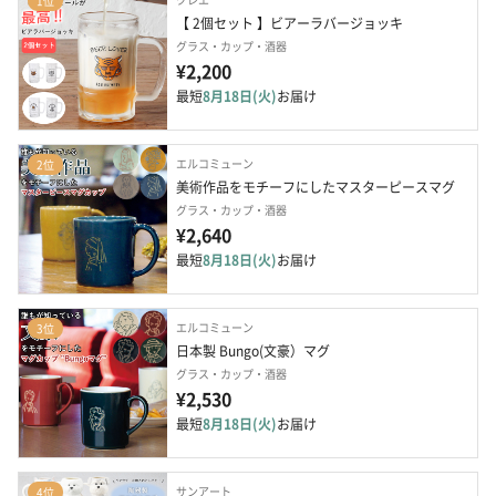
1位
【 2個セット 】ビアーラバージョッキ
グラス・カップ・酒器
¥2,200
最短
8月18日(火)
お届け
エルコミューン
2位
美術作品をモチーフにしたマスターピースマグ
グラス・カップ・酒器
¥2,640
最短
8月18日(火)
お届け
エルコミューン
3位
日本製 Bungo(文豪）マグ
グラス・カップ・酒器
¥2,530
最短
8月18日(火)
お届け
サンアート
4位