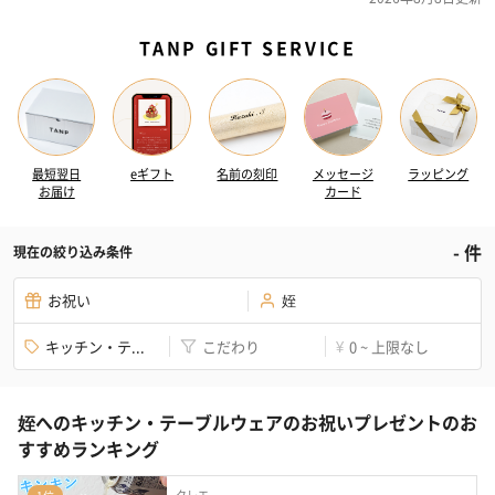
TANP GIFT SERVICE
最短翌日
eギフト
名前の刻印
メッセージ
ラッピング
お届け
カード
-
件
現在の絞り込み条件
お祝い
姪
キッチン・テ...
こだわり
0 ~ 上限なし
¥
姪へのキッチン・テーブルウェアのお祝いプレゼントのお
すすめランキング
クレエ