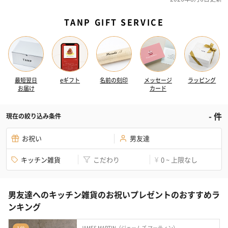
TANP GIFT SERVICE
最短翌日
eギフト
名前の刻印
メッセージ
ラッピング
お届け
カード
-
件
現在の絞り込み条件
お祝い
男友達
キッチン雑貨
こだわり
0 ~ 上限なし
¥
男友達へのキッチン雑貨のお祝いプレゼントのおすすめラ
ンキング
JAMES MARTIN（ジェームズ マーティン）