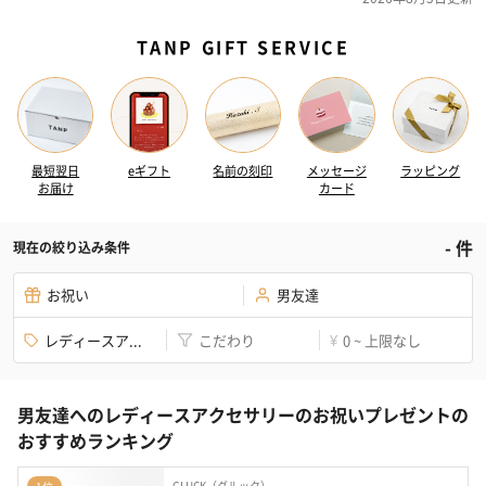
TANP GIFT SERVICE
最短翌日
eギフト
名前の刻印
メッセージ
ラッピング
お届け
カード
-
件
現在の絞り込み条件
お祝い
男友達
レディースア...
こだわり
0 ~ 上限なし
¥
男友達へのレディースアクセサリーのお祝いプレゼントの
おすすめランキング
GLUCK（グルック）