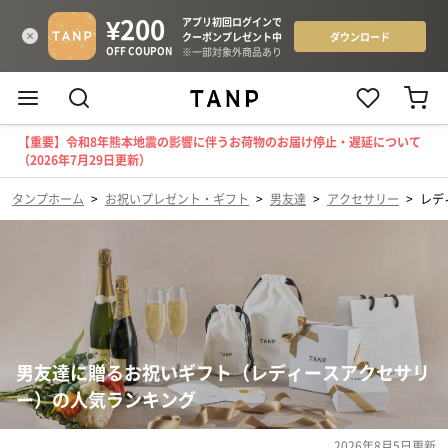
【重要】令和8年熊本地震の影響に伴うお荷物のお届け停止・遅延について
（2026年7月29日更新）
タンプホーム
>
お祝いプレゼント・ギフト
>
男友達
>
アクセサリー
>
レデ
男友達に贈るお祝いギフト（レディースアクセサリ
ー）の人気ランキング
2026年8月5日
更新