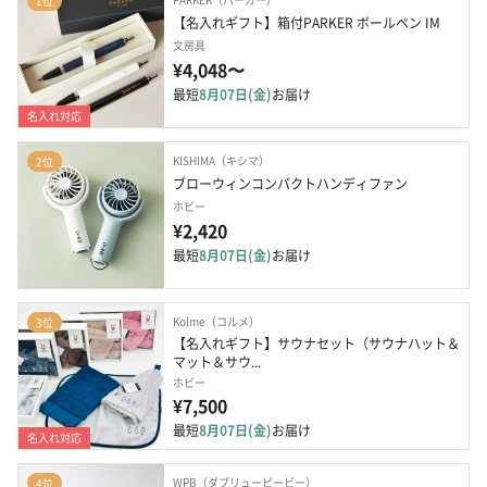
1位
【名入れギフト】箱付PARKER ボールペン IM
文房具
¥4,048〜
最短
8月07日(金)
お届け
名入れ対応
KISHIMA（キシマ）
2位
ブローウィンコンパクトハンディファン
ホビー
¥2,420
最短
8月07日(金)
お届け
Kolme（コルメ）
3位
【名入れギフト】サウナセット（サウナハット＆
マット＆サウ...
ホビー
¥7,500
最短
8月07日(金)
お届け
名入れ対応
WPB（ダブリューピービー）
4位