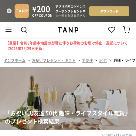
【重要】令和8年熊本地震の影響に伴うお荷物のお届け停止・遅延について
（2026年7月29日更新）
タンプホーム
>
お祝いプレゼント・ギフト
>
男友達
>
50代
>
趣味・ライフ
「お祝い 男友達 50代 趣味・ライフスタイル雑貨」
のプレゼント検索結果
2026年8月5日
更新