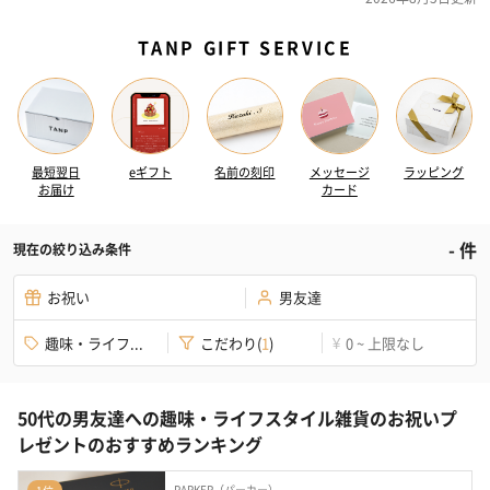
TANP GIFT SERVICE
最短翌日
eギフト
名前の刻印
メッセージ
ラッピング
お届け
カード
-
件
現在の絞り込み条件
お祝い
男友達
趣味・ライフ...
こだわり
(
1
)
0 ~ 上限なし
¥
50代の男友達への趣味・ライフスタイル雑貨のお祝いプ
レゼントのおすすめランキング
PARKER（パーカー）