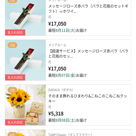
1位
メッセージローズ赤バラ（バラと花瓶のセットギ
フト）≪ホワイ...
花
¥17,050
最短
8月11日(火)
お届け
名入れ対応
メリアルーム
2位
【超速サービス】メッセージローズ赤バラ（バラ
と花瓶のセッ...
花
¥17,050
最短
8月07日(金)
お届け
名入れ対応
DADACA（ダダカ）
3位
そのまま飾れるひまわり&こねこのこねこねクッ
キー
花
¥5,318
最短
8月08日(土)
お届け
名入れ対応
TANP Flower（タンプフラワー）
4位