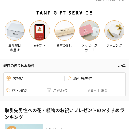
TANP GIFT SERVICE
最短翌日
eギフト
名前の刻印
メッセージ
ラッピング
お届け
カード
-
件
現在の絞り込み条件
お祝い
取引先男性
花・植物
こだわり
0 ~ 上限なし
¥
取引先男性への花・植物のお祝いプレゼントのおすすめラ
ンキング
メリアルーム