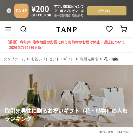
【重要】令和8年熊本地震の影響に伴うお荷物のお届け停止・遅延について
（2026年7月29日更新）
タンプホーム
>
お祝いプレゼント・ギフト
>
取引先男性
>
花・植物
取引先男性に贈るお祝いギフト（花・植物）の人気
ランキング
2026年8月5日
更新