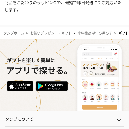
商品をこだわりのラッピングで、最短で即日発送にてご対応いた
します。
タンプホーム
>
お祝いプレゼント・ギフト
>
小学生高学年の男の子
>
ギフト
タンプについて