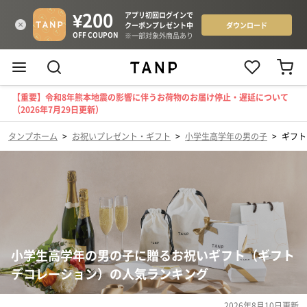
【重要】令和8年熊本地震の影響に伴うお荷物のお届け停止・遅延について
（2026年7月29日更新）
タンプホーム
>
お祝いプレゼント・ギフト
>
小学生高学年の男の子
>
ギフト
小学生高学年の男の子に贈るお祝いギフト（ギフト
デコレーション）の人気ランキング
2026年8月10日
更新