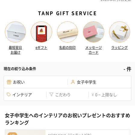
TANP GIFT SERVICE
最短翌日
eギフト
名前の刻印
メッセージ
ラッピング
お届け
カード
-
件
現在の絞り込み条件
お祝い
女子中学生
インテリア
こだわり
0 ~ 上限なし
¥
女子中学生へのインテリアのお祝いプレゼントのおすすめ
ランキング
gelato pique（ジェラートピケ）