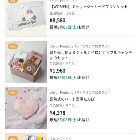
1位
【WOMEN】キャットジャガードブランケット
生活雑貨・日用品
¥8,580
最短
8月08日(土)
お届け
Life on Products（ライフオンプロダクツ）
2位
繰り返し使えるジェルカイロとカラフルキャンデ
ィのセット
生活雑貨・日用品
¥1,960
最短
8月08日(土)
お届け
Life on Products（ライフオンプロダクツ）
3位
蓄熱式のハート型湯たんぽ
生活雑貨・日用品
¥4,378
最短
8月08日(土)
お届け
フレンズ・ヒル
4位