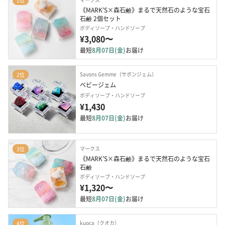
1位
《MARK'S×森石鹸》まるで天然石のような宝石
石鹸 2個セット
ボディソープ・ハンドソープ
¥3,080〜
最短
8月07日(金)
お届け
Savons Gemme（サボンジェム）
2位
ベビージェム
ボディソープ・ハンドソープ
¥1,430
最短
8月07日(金)
お届け
マークス
3位
《MARK'S×森石鹸》まるで天然石のような宝石
石鹸
ボディソープ・ハンドソープ
¥1,320〜
最短
8月07日(金)
お届け
kuoca（クオカ）
4位