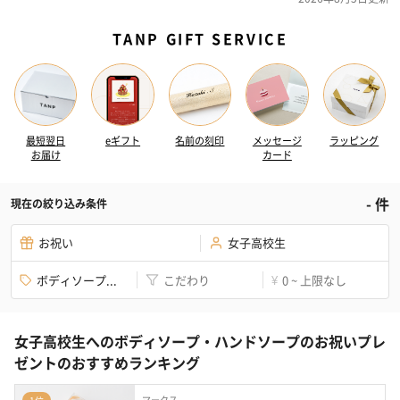
TANP GIFT SERVICE
最短翌日
eギフト
名前の刻印
メッセージ
ラッピング
お届け
カード
-
件
現在の絞り込み条件
お祝い
女子高校生
ボディソープ...
こだわり
0 ~ 上限なし
¥
女子高校生へのボディソープ・ハンドソープのお祝いプレ
ゼントのおすすめランキング
マークス