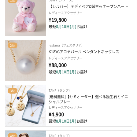
1位
【シルバー】テディベア&誕生石オープンハート
レディースアクセサリー
¥19,800
最短
8月10日(月)
お届け
festaria（フェスタリア）
2位
K18YGアコヤパール ペンダントネックレス
レディースアクセサリー
¥88,000
最短
8月10日(月)
お届け
TANP（タンプ）
3位
[送料無料]【セミオーダー】選べる誕生石とイニ
シャルプレー...
レディースアクセサリー
¥4,900
最短
8月10日(月)
お届け
TANP（タンプ）
4位