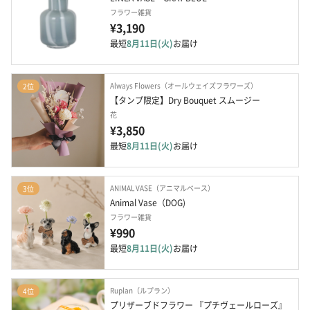
フラワー雑貨
¥3,190
最短
8月11日(火)
お届け
Always Flowers（オールウェイズフラワーズ）
2位
【タンプ限定】Dry Bouquet スムージー
花
¥3,850
最短
8月11日(火)
お届け
ANIMAL VASE（アニマルベース）
3位
Animal Vase（DOG)
フラワー雑貨
¥990
最短
8月11日(火)
お届け
Ruplan（ルプラン）
4位
プリザーブドフラワー 『プチヴェールローズ』