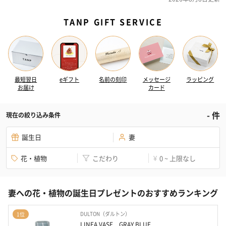
TANP GIFT SERVICE
最短翌日
eギフト
名前の刻印
メッセージ
ラッピング
お届け
カード
-
件
現在の絞り込み条件
誕生日
妻
花・植物
こだわり
0 ~ 上限なし
¥
妻への花・植物の誕生日プレゼントのおすすめランキング
DULTON（ダルトン）
1位
LINEA VASE　GRAY BLUE