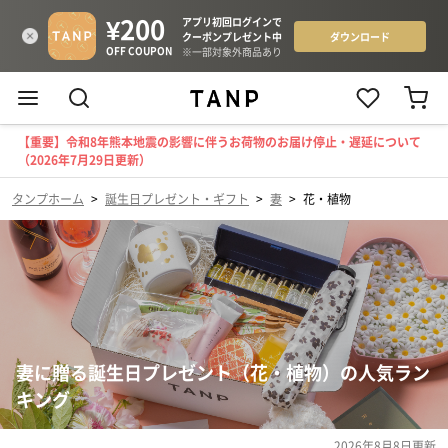
【重要】令和8年熊本地震の影響に伴うお荷物のお届け停止・遅延について
（2026年7月29日更新）
タンプホーム
>
誕生日プレゼント・ギフト
>
妻
>
花・植物
妻に贈る誕生日プレゼント（花・植物）の人気ラン
キング
2026年8月8日
更新