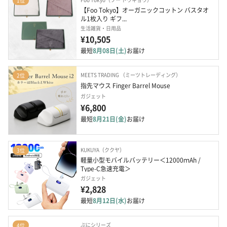
1位
【Foo Tokyo】オーガニックコットン バスタオ
ル1枚入り ギフ...
生活雑貨・日用品
¥10,505
最短
8月08日(土)
お届け
MEETS TRADING （ミーツトレーディング）
2位
指先マウス Finger Barrel Mouse
ガジェット
¥6,800
最短
8月21日(金)
お届け
KUKUYA（ククヤ）
3位
軽量小型モバイルバッテリー＜12000ｍAh / 
Type-C急速充電＞
ガジェット
¥2,828
最短
8月12日(水)
お届け
ぷにシリーズ
4位