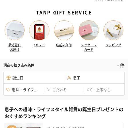
TANP GIFT SERVICE
最短翌日
eギフト
名前の刻印
メッセージ
ラッピング
お届け
カード
-
件
現在の絞り込み条件
誕生日
息子
趣味・ライフ...
こだわり
0 ~ 上限なし
¥
息子への趣味・ライフスタイル雑貨の誕生日プレゼントの
おすすめランキング
Foo Tokyo（フー トウキョウ）