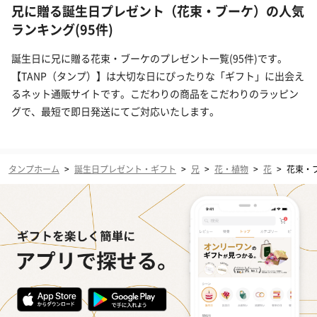
兄に贈る誕生日プレゼント（花束・ブーケ）の人気
ランキング(95件)
誕生日に兄に贈る花束・ブーケのプレゼント一覧(95件)です。
【TANP（タンプ）】は大切な日にぴったりな「ギフト」に出会え
るネット通販サイトです。こだわりの商品をこだわりのラッピン
グで、最短で即日発送にてご対応いたします。
タンプホーム
>
誕生日プレゼント・ギフト
>
兄
>
花・植物
>
花
>
花束・