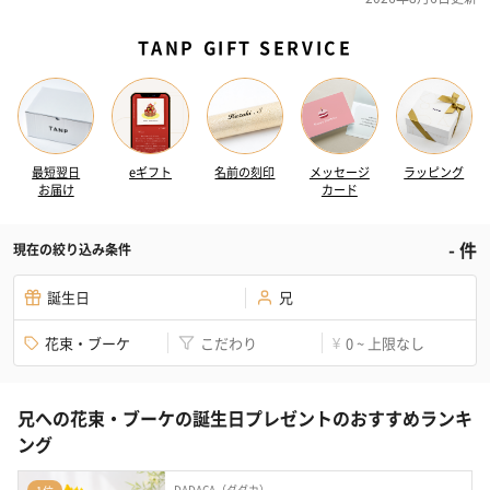
TANP GIFT SERVICE
最短翌日
eギフト
名前の刻印
メッセージ
ラッピング
お届け
カード
-
件
現在の絞り込み条件
誕生日
兄
花束・ブーケ
こだわり
0 ~ 上限なし
¥
兄への花束・ブーケの誕生日プレゼントのおすすめランキ
ング
DADACA（ダダカ）