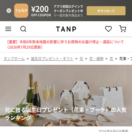
【重要】令和8年熊本地震の影響に伴うお荷物のお届け停止・遅延について
（2026年7月29日更新）
タンプホーム
>
誕生日プレゼント・ギフト
>
兄
>
花・植物
>
花
>
花束・
兄に贈る誕生日プレゼント（花束・ブーケ）の人気
ランキング
2026年8月6日
更新