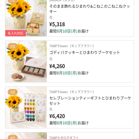
1位
そのまま飾れるひまわり&こねこのこねこねクッ
キー
花
¥5,318
最短
8月10日(月)
お届け
名入れ対応
TANP Flower（タンプフラワー）
2位
ゴディバクッキーとひまわりブーケセット
花
¥4,260
最短
8月10日(月)
お届け
TANP Flower（タンプフラワー）
3位
セレブレーションティーギフトとひまわりブーケ
セット
花
¥6,420
最短
8月10日(月)
お届け
TANPカタログギフト
4位