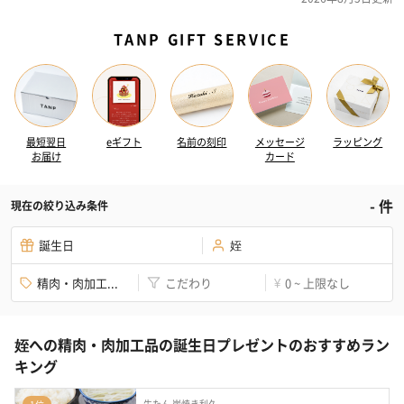
TANP GIFT SERVICE
最短翌日
eギフト
名前の刻印
メッセージ
ラッピング
お届け
カード
-
件
現在の絞り込み条件
誕生日
姪
精肉・肉加工...
こだわり
0 ~ 上限なし
¥
姪への精肉・肉加工品の誕生日プレゼントのおすすめラン
キング
牛たん 炭焼き利久