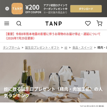
【重要】令和8年熊本地震の影響に伴うお荷物のお届け停止・遅延について
（2026年7月29日更新）
タンプホーム
>
誕生日プレゼント・ギフト
>
姪
>
食品・スイーツ
>
精肉・
姪に贈る誕生日プレゼント（精肉・肉加工品）の人
気ランキング
2026年8月5日
更新