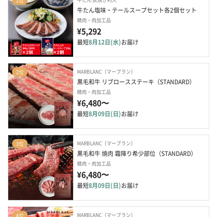
1位
牛たん塩味・テールスープセット各2個セット
精肉・肉加工品
¥5,292
最短
8月12日(水)
お届け
MARBLANC（マーブラン）
2位
黒毛和牛 リブロースステーキ（STANDARD）
精肉・肉加工品
¥6,480〜
最短
8月09日(日)
お届け
MARBLANC（マーブラン）
3位
黒毛和牛 焼肉 霜降り希少部位（STANDARD）
精肉・肉加工品
¥6,480〜
最短
8月09日(日)
お届け
MARBLANC（マーブラン）
4位