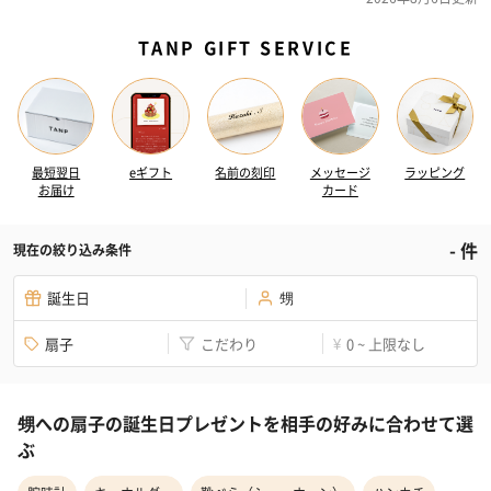
TANP GIFT SERVICE
最短翌日
eギフト
名前の刻印
メッセージ
ラッピング
お届け
カード
-
件
現在の絞り込み条件
誕生日
甥
扇子
こだわり
0 ~ 上限なし
¥
甥への扇子の誕生日プレゼントを相手の好みに合わせて選
ぶ