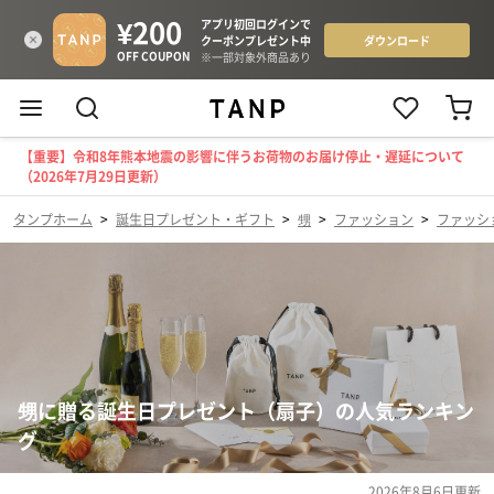
【重要】令和8年熊本地震の影響に伴うお荷物のお届け停止・遅延について
（2026年7月29日更新）
タンプホーム
>
誕生日プレゼント・ギフト
>
甥
>
ファッション
>
ファッシ
甥に贈る誕生日プレゼント（扇子）の人気ランキン
グ
2026年8月6日
更新