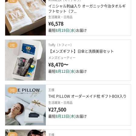
1位
イニシャル刺繍入り オーガニック今治タオルギ
フトセット（フ...
生活雑貨・日用品
¥6,578
最短
8月19日(水)
お届け
Toffy（トフィー）
2位
【メンズギフト】日傘と洗顔美容セット
メンズビューティー
¥8,470〜
最短
8月12日(水)
お届け
王様
3位
THE PILLOW オーダーメイド枕 ギフトBOX入り
生活雑貨・日用品
¥27,500
最短
8月13日(木)
お届け
王様
4位