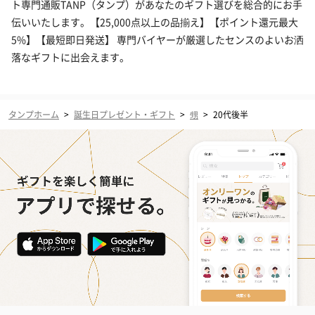
ト専門通販TANP（タンプ）があなたのギフト選びを総合的にお手
伝いいたします。【25,000点以上の品揃え】【ポイント還元最大
5%】【最短即日発送】 専門バイヤーが厳選したセンスのよいお洒
落なギフトに出会えます。
タンプホーム
>
誕生日プレゼント・ギフト
>
甥
>
20代後半