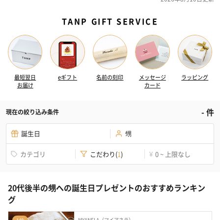
TANP GIFT SERVICE
最短翌日
eギフト
名前の刻印
メッセージ
ラッピング
お届け
カード
-
件
現在の絞り込み条件
誕生日
甥
カテゴリ
こだわり
(
1
)
0 ~ 上限なし
¥
20代後半の甥への誕生日プレゼントのおすすめランキン
グ
MYANELA（マイアネラ）