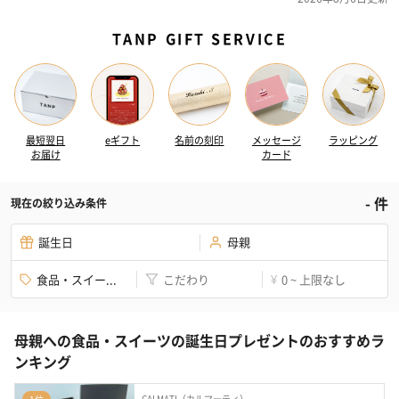
TANP GIFT SERVICE
最短翌日
eギフト
名前の刻印
メッセージ
ラッピング
お届け
カード
-
件
現在の絞り込み条件
誕生日
母親
食品・スイー...
こだわり
0 ~ 上限なし
¥
母親への食品・スイーツの誕生日プレゼントのおすすめラ
ンキング
CALMATI（カルマーティ）