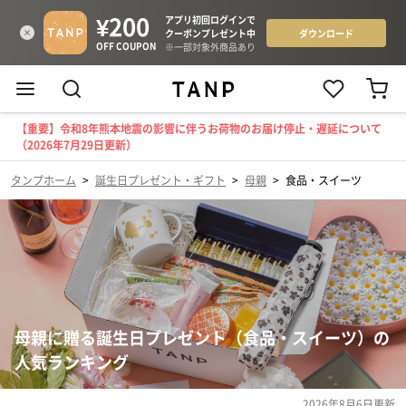
【重要】令和8年熊本地震の影響に伴うお荷物のお届け停止・遅延について
（2026年7月29日更新）
タンプホーム
>
誕生日プレゼント・ギフト
>
母親
>
食品・スイーツ
母親に贈る誕生日プレゼント（食品・スイーツ）の
人気ランキング
2026年8月6日
更新