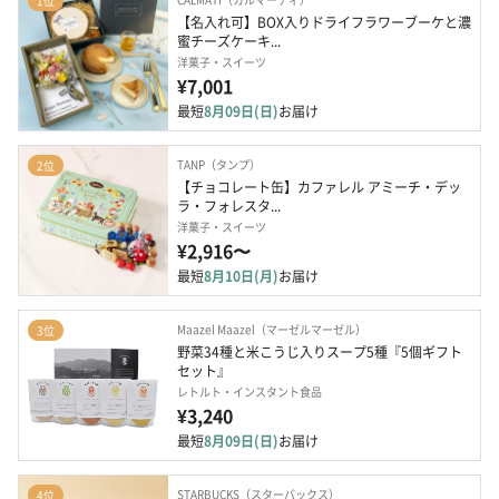
1位
【名入れ可】BOX入りドライフラワーブーケと濃
蜜チーズケーキ...
洋菓子・スイーツ
¥7,001
最短
8月09日(日)
お届け
TANP（タンプ）
2位
【チョコレート缶】カファレル アミーチ・デッ
ラ・フォレスタ...
洋菓子・スイーツ
¥2,916〜
最短
8月10日(月)
お届け
Maazel Maazel（マーゼルマーゼル）
3位
野菜34種と米こうじ入りスープ5種『5個ギフト
セット』
レトルト・インスタント食品
¥3,240
最短
8月09日(日)
お届け
STARBUCKS（スターバックス）
4位