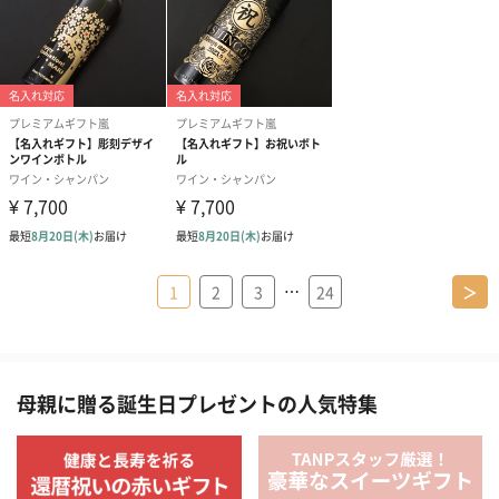
…
1
2
3
24
＞
母親に贈る誕生日プレゼントの人気特集