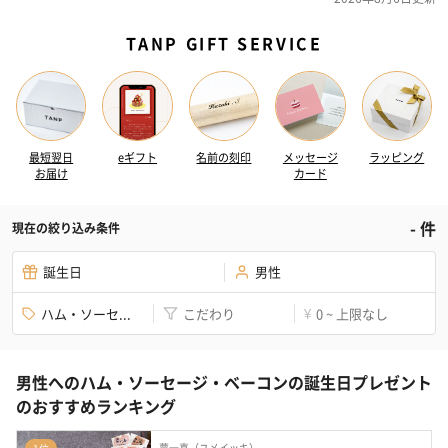
TANP GIFT SERVICE
最短翌日
eギフト
名前の刻印
メッセージ
ラッピング
お届け
カード
-
件
現在の絞り込み条件
誕生日
男性
ハム・ソーセ...
こだわり
0 ~ 上限なし
¥
男性へのハム・ソーセージ・ベーコンの誕生日プレゼント
のおすすめランキング
夢一喜（ユメイッキ）