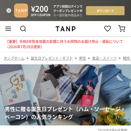
【重要】令和8年熊本地震の影響に伴うお荷物のお届け停止・遅延について
（2026年7月29日更新）
タンプホーム
>
誕生日プレゼント・ギフト
>
男性
>
食品・スイーツ
>
精肉
男性に贈る誕生日プレゼント（ハム・ソーセージ・
ベーコン）の人気ランキング
2026年8月6日
更新