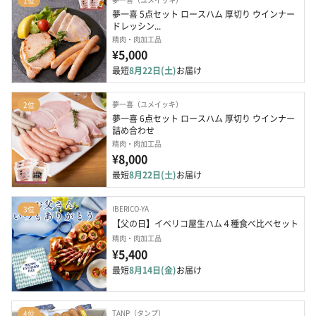
1位
夢一喜 5点セット ロースハム 厚切り ウインナー 
ドレッシン...
精肉・肉加工品
¥5,000
最短
8月22日(土)
お届け
夢一喜（ユメイッキ）
2位
夢一喜 6点セット ロースハム 厚切り ウインナー  
詰め合わせ
精肉・肉加工品
¥8,000
最短
8月22日(土)
お届け
IBERICO-YA
3位
【父の日】イベリコ屋生ハム４種食べ比べセット
精肉・肉加工品
¥5,400
最短
8月14日(金)
お届け
TANP（タンプ）
4位