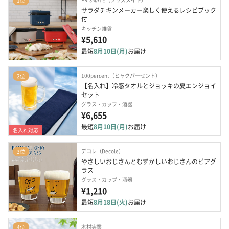
1位
サラダチキンメーカー楽しく使えるレシピブック
付
キッチン雑貨
¥5,610
最短
8月10日(月)
お届け
100percent（ヒャクパーセント）
2位
【名入れ】冷感タオルとジョッキの夏エンジョイ
セット
グラス・カップ・酒器
¥6,655
最短
8月10日(月)
お届け
名入れ対応
デコレ（Decole）
3位
やさしいおじさんとむずかしいおじさんのビアグ
ラス
グラス・カップ・酒器
¥1,210
最短
8月18日(火)
お届け
木村実業
4位