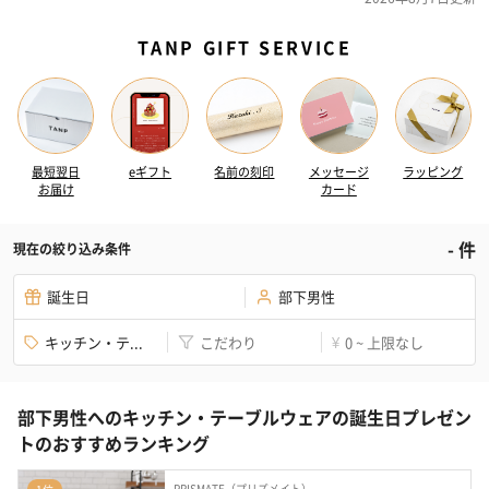
TANP GIFT SERVICE
最短翌日
eギフト
名前の刻印
メッセージ
ラッピング
お届け
カード
-
件
現在の絞り込み条件
誕生日
部下男性
キッチン・テ...
こだわり
0 ~ 上限なし
¥
部下男性へのキッチン・テーブルウェアの誕生日プレゼン
トのおすすめランキング
PRISMATE（プリズメイト）