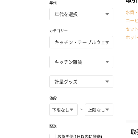
年代
水筒
コー
セッ
カテゴリー
ホッ
値段
~
配送
取
お急ぎ便(1日以内に発送)