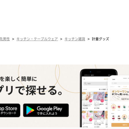
>
>
>
先男性
キッチン・テーブルウェア
キッチン雑貨
計量グッズ