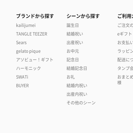
ブランドから探す
シーンから探す
ご利用
kailijumei
誕生日
ご注文
TANGLE TEEZER
結婚祝い
eギフト
Sears
出産祝い
お支払
gelato pique
お中元
ラッピ
アソビュー！ギフト
記念日
配送に
ハーモニック
結婚記念日
タンプ
SWATi
お礼
おまと
様
BUYER
結婚内祝い
出産内祝い
その他のシーン