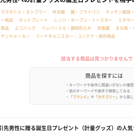
・マグボトル・タンブラー
弁当箱
鍋・フライパン
キッチン雑貨
ヒー用品
ホットプレート
レンジ・オーブン・トースター
ミキサ
ト商品
エコバッグ
ペッパーミル・調味料入れ
炊飯器
まな板・
トサンドメーカー
フードキャニスター・コンテナ・保存用品
該当する商品は見つかりませんで
商品を探すには
・キーワードや条件に間違いがないか確認
・他のキーワードや条件で検索してみる
・「
ブランド
」や「
カテゴリー
」から探し
引先男性に贈る誕生日プレゼント（計量グッズ）の人気ラ