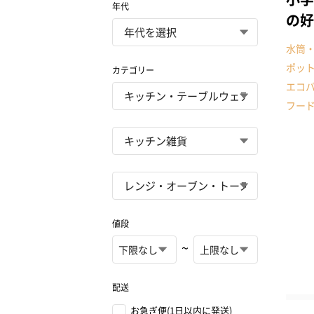
年代
の好
水筒
ポッ
カテゴリー
エコ
フー
値段
~
配送
お急ぎ便(1日以内に発送)