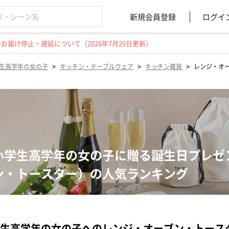
新規会員登録
ログイ
届け停止・遅延について（2026年7月29日更新）
>
>
>
生高学年の女の子
キッチン・テーブルウェア
キッチン雑貨
レンジ・オ
小学生高学年の女の子に贈る誕生日プレゼ
ン・トースター）の人気ランキング
生高学年の女の子へのレンジ・オーブン・トース