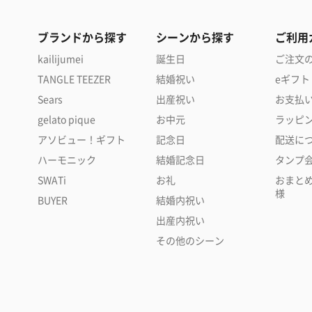
ブランドから探す
シーンから探す
ご利用
kailijumei
誕生日
ご注文
TANGLE TEEZER
結婚祝い
eギフト
Sears
出産祝い
お支払
gelato pique
お中元
ラッピ
アソビュー！ギフト
記念日
配送に
ハーモニック
結婚記念日
タンプ
SWATi
お礼
おまと
様
BUYER
結婚内祝い
出産内祝い
その他のシーン