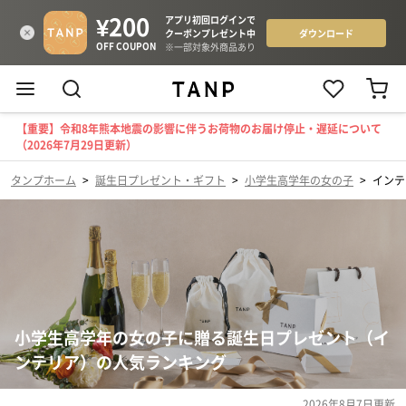
【重要】令和8年熊本地震の影響に伴うお荷物のお届け停止・遅延について
（2026年7月29日更新）
タンプホーム
>
誕生日プレゼント・ギフト
>
小学生高学年の女の子
>
インテ
小学生高学年の女の子に贈る誕生日プレゼント（イ
ンテリア）の人気ランキング
2026年8月7日
更新