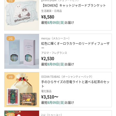
1位
【WOMEN】キャットジャガードブランケット
生活雑貨・日用品
¥8,580
最短
8月09日(日)
お届け
mercyu（メルシーユー）
2位
虹色に輝くオーロラカラーのリードディフューザ
ー
アロマ・フレグランス
¥2,530
最短
8月09日(日)
お届け
OCEAN-TEABAG（オーシャンティーバック）
3位
手のひらサイズの恐竜ライトと選べる紅茶のセッ
ト
電化製品
¥3,510〜
最短
8月09日(日)
お届け
2-U（トゥーユー）
4位