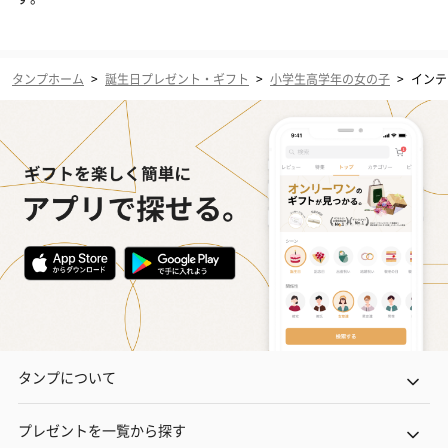
タンプホーム
>
誕生日プレゼント・ギフト
>
小学生高学年の女の子
>
インテ
タンプについて
プレゼントを一覧から探す