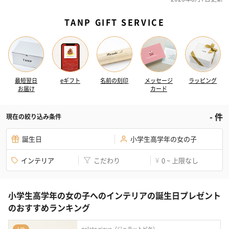
TANP GIFT SERVICE
最短翌日
eギフト
名前の刻印
メッセージ
ラッピング
お届け
カード
-
件
現在の絞り込み条件
誕生日
小学生高学年の女の子
インテリア
こだわり
0 ~ 上限なし
¥
小学生高学年の女の子へのインテリアの誕生日プレゼント
のおすすめランキング
gelato pique（ジェラートピケ）