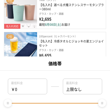
1位
【名入れ】選べる犬種ステンレスサーモタンブラ
ー380ml
グラス・カップ・酒器
¥2,695
最短
8月08日(土)
お届け
名入れ対応
100percent（ヒャクパーセント）
2位
【名入れ】冷感タオルとジョッキの夏エンジョイ
セット
グラス・カップ・酒器
¥6,655
最短
8月08日(土)
お届け
名入れ対応
TANP 名入れ工房
3位
【名入れ】選べる犬種  グラデーションサーモタ
ンクボトル 300ml
キッチン雑貨
¥3,938
最短
8月08日(土)
お届け
名入れ対応
2-U（トゥーユー）
4位