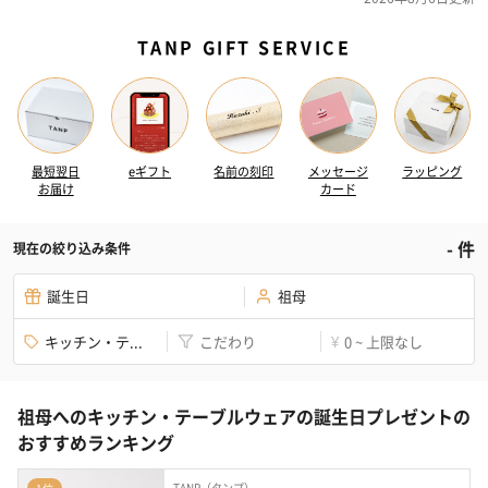
TANP GIFT SERVICE
最短翌日
eギフト
名前の刻印
メッセージ
ラッピング
お届け
カード
-
件
現在の絞り込み条件
誕生日
祖母
キッチン・テ...
こだわり
0 ~ 上限なし
¥
祖母へのキッチン・テーブルウェアの誕生日プレゼントの
おすすめランキング
TANP（タンプ）