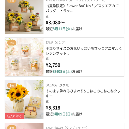
1位
《夏季限定》Flower BAG No.3 ／スクエアカゴ
バッグ　トラッ...
花
¥3,080〜
最短
8月11日(火)
お届け
TANP（タンプ）
2位
手乗りサイズのお花いっぱいちびっこアニマル＜
レジンポット...
花
¥2,750
最短
8月08日(土)
お届け
DADACA（ダダカ）
3位
そのまま飾れるひまわり&こねこのこねこねクッ
キー
花
¥5,318
最短
8月09日(日)
お届け
名入れ対応
TANP Flower（タンプフラワー）
4位