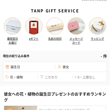
TANP GIFT SERVICE
最短翌日
eギフト
名前の刻印
メッセージ
ラッピング
お届け
カード
-
件
現在の絞り込み条件
誕生日
彼女
花・植物
こだわり
0 ~ 上限なし
¥
彼女への花・植物の誕生日プレゼントのおすすめランキン
グ
Always Flowers（オールウェイズフラワーズ）