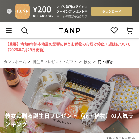
【重要】令和8年熊本地震の影響に伴うお荷物のお届け停止・遅延について
（2026年7月29日更新）
タンプホーム
>
誕生日プレゼント・ギフト
>
彼女
>
花・植物
彼女に贈る誕生日プレゼント（花・植物）の人気ラ
ンキング
2026年8月6日
更新