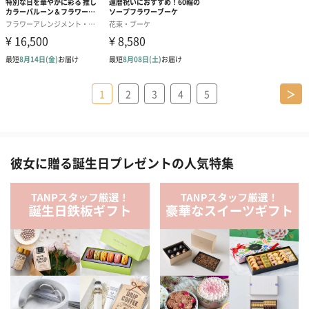
1
2
3
4
5
＞
彼女に贈る誕生日プレゼントの人気特集