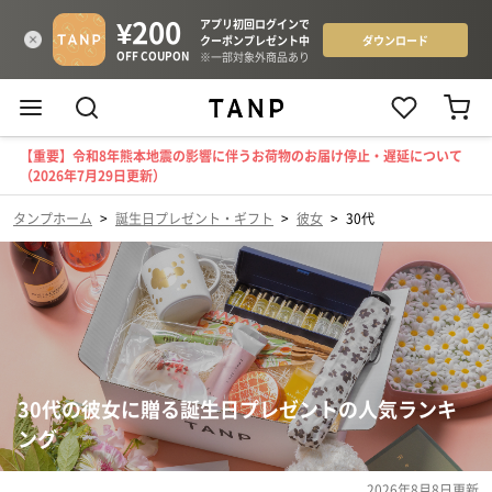
【重要】令和8年熊本地震の影響に伴うお荷物のお届け停止・遅延について
（2026年7月29日更新）
タンプホーム
>
誕生日プレゼント・ギフト
>
彼女
>
30代
30代の彼女に贈る誕生日プレゼントの人気ランキ
ング
2026年8月8日
更新