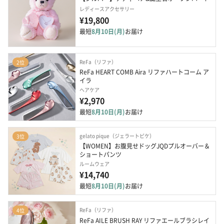
レディースアクセサリー
¥19,800
最短
8月10日(月)
お届け
ReFa（リファ）
2位
ReFa HEART COMB Aira リファハートコーム ア
イラ
ヘアケア
¥2,970
最短
8月10日(月)
お届け
gelato pique（ジェラートピケ）
3位
【WOMEN】お腹見せドッグJQDプルオーバー＆
ショートパンツ
ルームウェア
¥14,740
最短
8月10日(月)
お届け
ReFa（リファ）
4位
ReFa AILE BRUSH RAY リファエールブラシレイ