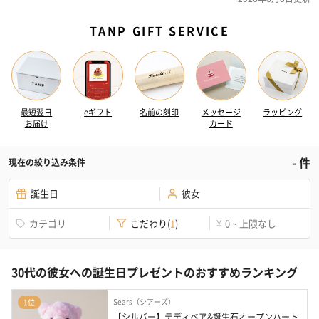
TANP GIFT SERVICE
最短翌日
eギフト
名前の刻印
メッセージ
ラッピング
お届け
カード
-
件
現在の絞り込み条件
誕生日
彼女
カテゴリ
こだわり
(
1
)
0 ~ 上限なし
¥
30代の彼女への誕生日プレゼントのおすすめランキング
Sears（シアーズ）
1位
【シルバー】テディベア&誕生石オープンハート