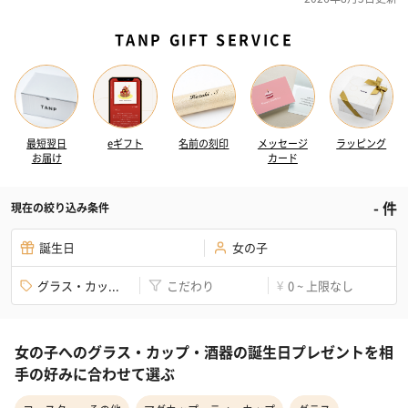
TANP GIFT SERVICE
最短翌日
eギフト
名前の刻印
メッセージ
ラッピング
お届け
カード
-
件
現在の絞り込み条件
誕生日
女の子
グラス・カッ...
こだわり
0 ~ 上限なし
¥
女の子へのグラス・カップ・酒器の誕生日プレゼントを相
手の好みに合わせて選ぶ