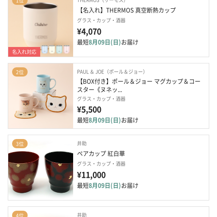
1位
【名入れ】THERMOS 真空断熱カップ
グラス・カップ・酒器
¥4,070
最短
8月09日(日)
お届け
名入れ対応
PAUL ＆ JOE（ポール＆ジョー）
2位
【BOX付き】ポール＆ジョー マグカップ＆コー
スター《ヌネッ...
グラス・カップ・酒器
¥5,500
最短
8月09日(日)
お届け
井助
3位
ペアカップ 紅白華
グラス・カップ・酒器
¥11,000
最短
8月09日(日)
お届け
井助
4位