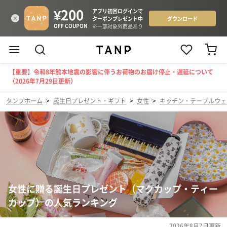
【重要】令和8年熊本地震の影響に伴うお荷物のお届け停止・遅延について
（2026年7月29日更新）
タンプホーム
>
誕生日プレゼント・ギフト
>
女性
>
キッチン・テーブルウェ
女性に贈る誕生日プレゼント（マグカップ・ティー
カップ）の人気ランキング
2026年8月7日
更新