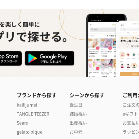
ブランドから探す
シーンから探す
ご利用
kailijumei
誕生日
ご注文
TANGLE TEEZER
結婚祝い
eギフト
Sears
出産祝い
お支払
gelato pique
お中元
ラッピ