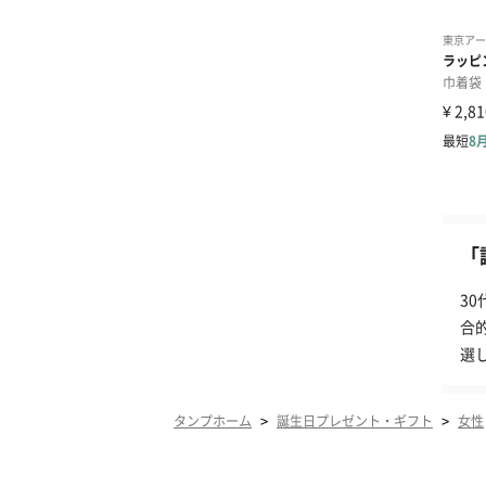
「
3
合
選
>
>
タンプホーム
誕生日プレゼント・ギフト
女性