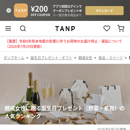
【重要】令和8年熊本地震の影響に伴うお荷物のお届け停止・遅延について
（2026年7月29日更新）
タンプホーム
>
誕生日プレゼント・ギフト
>
親戚女性
>
食品・スイーツ
>
親戚女性に贈る誕生日プレゼント（野菜・果物）の
人気ランキング
2026年8月7日
更新