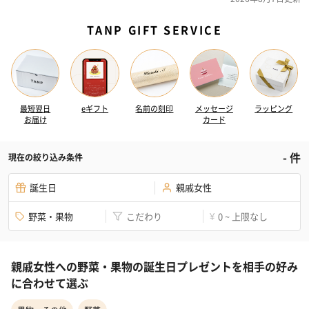
TANP GIFT SERVICE
最短翌日
eギフト
名前の刻印
メッセージ
ラッピング
お届け
カード
-
件
現在の絞り込み条件
誕生日
親戚女性
野菜・果物
こだわり
0 ~ 上限なし
¥
親戚女性への野菜・果物の誕生日プレゼントを相手の好み
に合わせて選ぶ