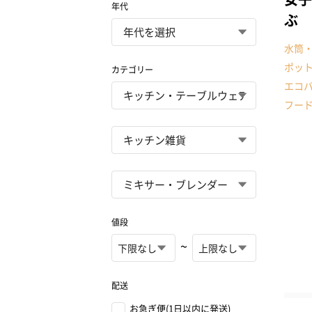
年代
ぶ
水筒
ポッ
カテゴリー
エコ
フー
値段
~
配送
お急ぎ便(1日以内に発送)