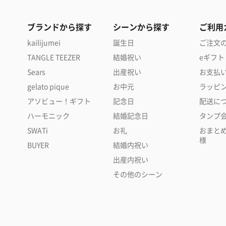
ブランドから探す
シーンから探す
ご利用
kailijumei
誕生日
ご注文
TANGLE TEEZER
結婚祝い
eギフト
Sears
出産祝い
お支払
gelato pique
お中元
ラッピ
アソビュー！ギフト
記念日
配送に
ハーモニック
結婚記念日
タンプ
SWATi
お礼
おまと
様
BUYER
結婚内祝い
出産内祝い
その他のシーン