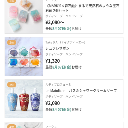
1位
《MARK'S×森石鹸》まるで天然石のような宝石
石鹸 2個セット
ボディソープ・ハンドソープ
¥3,080〜
最短
8月07日(金)
お届け
Take D.A.（テイクディーエー）
2位
シュフレサボン
ボディソープ・ハンドソープ
¥1,320
最短
8月07日(金)
お届け
ルディプロフューミ
3位
Le Maioliche　バス＆シャワークリームソープ
ボディソープ・ハンドソープ
¥2,090
最短
8月07日(金)
お届け
マークス
4位