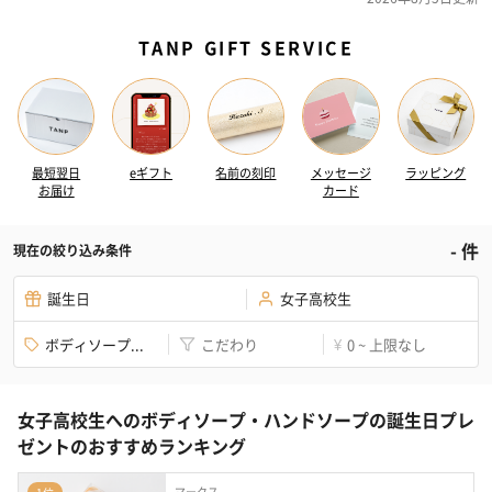
TANP GIFT SERVICE
最短翌日
eギフト
名前の刻印
メッセージ
ラッピング
お届け
カード
-
件
現在の絞り込み条件
誕生日
女子高校生
ボディソープ...
こだわり
0 ~ 上限なし
¥
女子高校生へのボディソープ・ハンドソープの誕生日プレ
ゼントのおすすめランキング
マークス