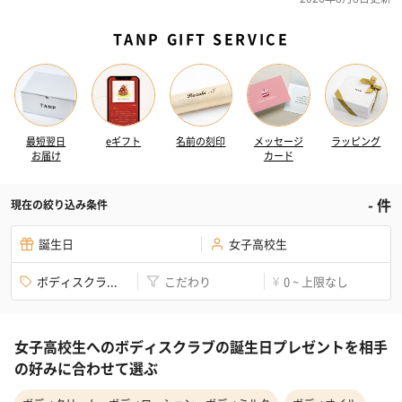
TANP GIFT SERVICE
最短翌日
eギフト
名前の刻印
メッセージ
ラッピング
お届け
カード
-
件
現在の絞り込み条件
誕生日
女子高校生
ボディスクラ...
こだわり
0 ~ 上限なし
¥
女子高校生へのボディスクラブの誕生日プレゼントを相手
の好みに合わせて選ぶ