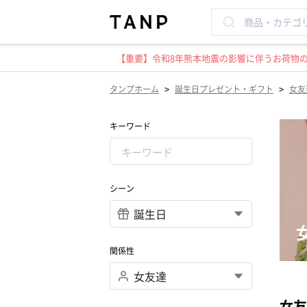
【重要】令和8年熊本地震の影響に伴うお荷物のお
>
>
タンプホーム
誕生日プレゼント・ギフト
女友
キーワード
シーン
関係性
女友