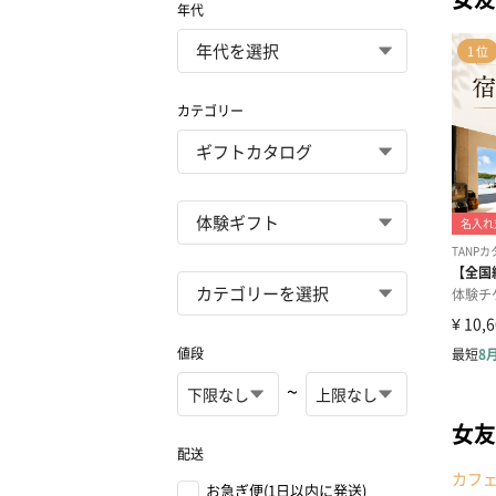
年代
カテゴリー
値段
~
女友
配送
カフ
お急ぎ便(1日以内に発送)