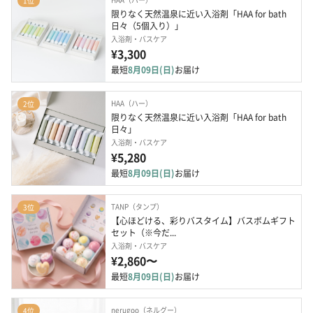
1位
限りなく天然温泉に近い入浴剤「HAA for bath 
日々（5個入り）」
入浴剤・バスケア
¥3,300
最短
8月09日(日)
お届け
HAA（ハー）
2位
限りなく天然温泉に近い入浴剤「HAA for bath 
日々」
入浴剤・バスケア
¥5,280
最短
8月09日(日)
お届け
TANP（タンプ）
3位
【心ほどける、彩りバスタイム】バスボムギフト
セット（※今だ...
入浴剤・バスケア
¥2,860〜
最短
8月09日(日)
お届け
nerugoo（ネルグー）
4位