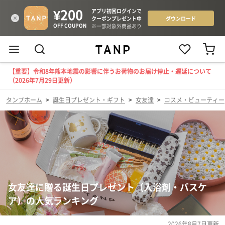
【重要】令和8年熊本地震の影響に伴うお荷物のお届け停止・遅延について
（2026年7月29日更新）
タンプホーム
>
誕生日プレゼント・ギフト
>
女友達
>
コスメ・ビューティー
女友達に贈る誕生日プレゼント（入浴剤・バスケ
ア）の人気ランキング
2026年8月7日
更新