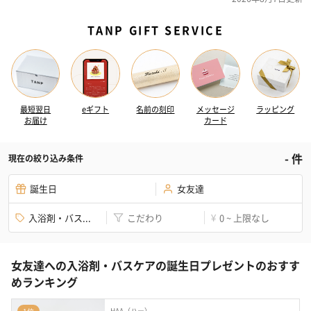
TANP GIFT SERVICE
最短翌日
eギフト
名前の刻印
メッセージ
ラッピング
お届け
カード
-
件
現在の絞り込み条件
誕生日
女友達
入浴剤・バス...
こだわり
0 ~ 上限なし
¥
女友達への入浴剤・バスケアの誕生日プレゼントのおすす
めランキング
HAA（ハー）