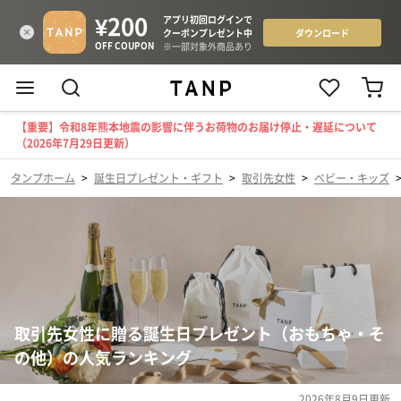
【重要】令和8年熊本地震の影響に伴うお荷物のお届け停止・遅延について
（2026年7月29日更新）
タンプホーム
>
誕生日プレゼント・ギフト
>
取引先女性
>
ベビー・キッズ
取引先女性に贈る誕生日プレゼント（おもちゃ・そ
の他）の人気ランキング
2026年8月9日
更新