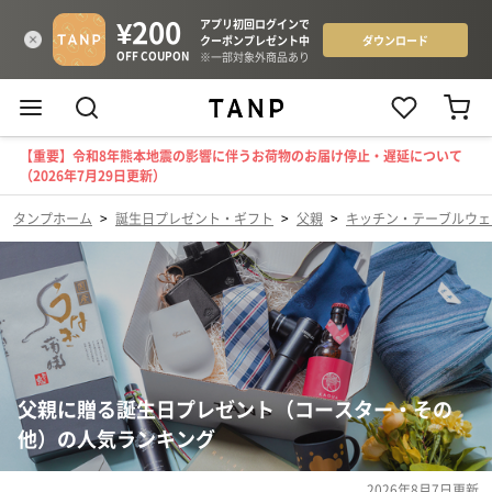
【重要】令和8年熊本地震の影響に伴うお荷物のお届け停止・遅延について
（2026年7月29日更新）
タンプホーム
>
誕生日プレゼント・ギフト
>
父親
>
キッチン・テーブルウェ
父親に贈る誕生日プレゼント（コースター・その
他）の人気ランキング
2026年8月7日
更新